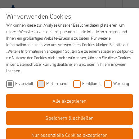
Wir verwenden Cookies
Wir können diese zur Analyse unserer Besucherdaten platzieren, um
unsere Website zu verbessern, personalisierte Inhalte anzuzeigen und
Ihnen ein großartiges Website-Erlebnis zu bieten. Für weitere
Informationen zu den von uns verwendeten Cookies klicken Sie bitte auf
„Weitere Informationen anzeigen“. Sollten Sie zu einem späteren Zeitpunkt
die Nutzung der Cookies nicht mehr wünschen, können Sie diese Cookies
in der Datenschutzerklärung deaktivieren und/oder in Ihrem Browser
löschen.
Essenziell
Performance
Funktional
Werbung
Alle akzeptieren
Koordinator im ambulanten
Hospizdienst (m/w/d)
Speichern & schließen
in Teilzeit
Augustinus Hospiz, Neuss
Job teilen
Nur essenzielle Cookies akzeptieren