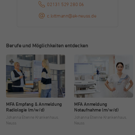
02131 529 280 06
Dieser Cookie wird von Facebook zu
Zweck
Werbezwecken und für das Conversion-
c.lottmann@ak-neuss.de
Tracking verwendet.
Name
_gcl_au
Berufe und Möglichkeiten entdecken
Anbieter
Google
Laufzeit
3 Monate
Dieses Cookie wird von Google Adsense für
Zweck
Versuche mit websiteübergreifender Werbung
gesetzt.
MFA Empfang & Anmeldung
MFA Anmeldung
Radiologie (m/w/d)
Notaufnahme (m/w/d)
Name
IDE
Johanna Etienne Krankenhaus,
Johanna Etienne Krankenhaus,
Neuss
Neuss
Anbieter
Double Click (Google)