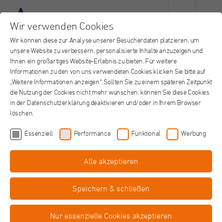
Wir verwenden Cookies
Wir können diese zur Analyse unserer Besucherdaten platzieren, um
unsere Website zu verbessern, personalisierte Inhalte anzuzeigen und
Ihnen ein großartiges Website-Erlebnis zu bieten. Für weitere
Informationen zu den von uns verwendeten Cookies klicken Sie bitte auf
„Weitere Informationen anzeigen“. Sollten Sie zu einem späteren Zeitpunkt
die Nutzung der Cookies nicht mehr wünschen, können Sie diese Cookies
in der Datenschutzerklärung deaktivieren und/oder in Ihrem Browser
löschen.
Essenziell
Performance
Funktional
Werbung
Alle akzeptieren
MFA (m/w/d) Psychiatrie Neuss
in Vollzeit
Speichern & schließen
Alexius/Josef Krankenhaus, Neuss
Job teilen
Nur essenzielle Cookies akzeptieren
Bereit für ein dynamisches Umfeld mit schnellen