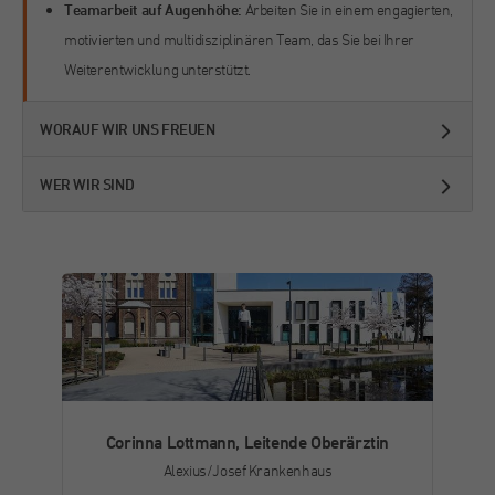
Teamarbeit auf Augenhöhe:
Arbeiten Sie in einem engagierten,
im Chat.
Laufzeit
30 Minuten
motivierten und multidisziplinären Team, das Sie bei Ihrer
Name
fr
Weiterentwicklung unterstützt.
Kurzlebige Cookies, die zur vorübergehenden
Zweck
Speicherung von Daten für den Besuch
Anbieter
Facebook
verwendet werden.
WORAUF WIR UNS FREUEN
Laufzeit
3 Monate
WER WIR SIND
Von Facebook gesetztes Cookie. Die
gesammelten Informationen werden in ihren
Zweck
Werbeprodukten verwendet, zum Beispiel
Echtzeit-Gebote von Drittanbietern.
Name
_fbp
Anbieter
Facebook
Corinna Lottmann, Leitende Oberärztin
Laufzeit
3 Monate
Alexius/Josef Krankenhaus