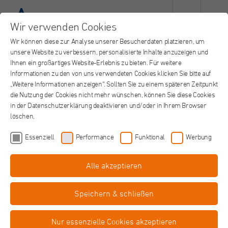
Wir verwenden Cookies
Wir können diese zur Analyse unserer Besucherdaten platzieren, um
unsere Website zu verbessern, personalisierte Inhalte anzuzeigen und
Ihnen ein großartiges Website-Erlebnis zu bieten. Für weitere
Informationen zu den von uns verwendeten Cookies klicken Sie bitte auf
„Weitere Informationen anzeigen“. Sollten Sie zu einem späteren Zeitpunkt
die Nutzung der Cookies nicht mehr wünschen, können Sie diese Cookies
in der Datenschutzerklärung deaktivieren und/oder in Ihrem Browser
löschen.
Essenziell
Performance
Funktional
Werbung
Alle akzeptieren
Musiktherapeut - Tagesklinik Fabiola
Korschenbroich (m/w/d)
Speichern & schließen
5 bis 10 Wochenstunden
Alexius/Josef Krankenhaus, Korschenbroich
Job teilen
Nur essenzielle Cookies akzeptieren