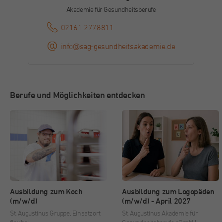
Dieser Cookie wird von Facebook zu
Akademie für Gesundheitsberufe
Zweck
Werbezwecken und für das Conversion-
02161 2778811
Tracking verwendet.
info@sag-gesundheitsakademie.de
Name
_gcl_au
Anbieter
Google
Berufe und Möglichkeiten entdecken
Laufzeit
3 Monate
Dieses Cookie wird von Google Adsense für
Zweck
Versuche mit websiteübergreifender Werbung
gesetzt.
Name
IDE
Ausbildung zum Koch
Ausbildung zum Logopäden
(m/w/d)
(m/w/d) - April 2027
Anbieter
Double Click (Google)
St. Augustinus Gruppe, Einsatzort
St. Augustinus Akademie für