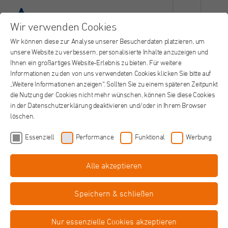
Wir verwenden Cookies
Wir können diese zur Analyse unserer Besucherdaten platzieren, um
unsere Website zu verbessern, personalisierte Inhalte anzuzeigen und
Ihnen ein großartiges Website-Erlebnis zu bieten. Für weitere
Informationen zu den von uns verwendeten Cookies klicken Sie bitte auf
„Weitere Informationen anzeigen“. Sollten Sie zu einem späteren Zeitpunkt
die Nutzung der Cookies nicht mehr wünschen, können Sie diese Cookies
in der Datenschutzerklärung deaktivieren und/oder in Ihrem Browser
löschen.
Essenziell
Performance
Funktional
Werbung
Alle akzeptieren
Ausbildung zum Physiotherapeuten
(m/w/d) mit integrierter
Speichern & schließen
Grundausbildung zum Heilpraktiker -
April 2027 Standort Mönchengladbach
Nur essenzielle Cookies akzeptieren