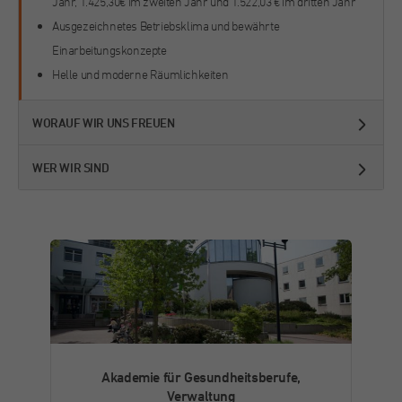
Jahr, 1.425,30€ im zweiten Jahr und 1.522,03 € im dritten Jahr
im Chat.
Laufzeit
30 Minuten
Ausgezeichnetes Betriebsklima und bewährte
Einarbeitungskonzepte
Name
fr
Kurzlebige Cookies, die zur vorübergehenden
Helle und moderne Räumlichkeiten
Zweck
Speicherung von Daten für den Besuch
Anbieter
Facebook
verwendet werden.
WORAUF WIR UNS FREUEN
Laufzeit
3 Monate
WER WIR SIND
Von Facebook gesetztes Cookie. Die
gesammelten Informationen werden in ihren
Zweck
Werbeprodukten verwendet, zum Beispiel
Echtzeit-Gebote von Drittanbietern.
Name
_fbp
Anbieter
Facebook
Laufzeit
3 Monate
Akademie für Gesundheitsberufe,
Verwaltung