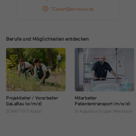
Dieser Cookie wird von Facebook zu
T.Clever@ak-neuss.de
Zweck
Werbezwecken und für das Conversion-
Tracking verwendet.
Berufe und Möglichkeiten entdecken
Name
_gcl_au
Anbieter
Google
Laufzeit
3 Monate
Dieses Cookie wird von Google Adsense für
Zweck
Versuche mit websiteübergreifender Werbung
gesetzt.
Projektleiter / Vorarbeiter
Mitarbeiter
GaLaBau (w/m/d)
Patiententransport (m/w/d)
SCHNITT-GUT, Kaarst
St. Augustinus Gruppe, Meerbusch
Name
IDE
Anbieter
Double Click (Google)