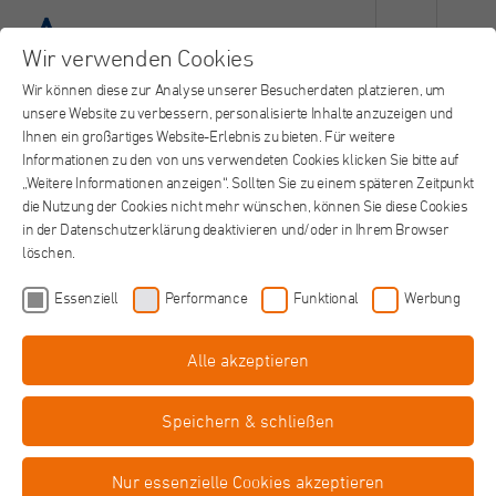
Wir verwenden Cookies
Wir können diese zur Analyse unserer Besucherdaten platzieren, um
unsere Website zu verbessern, personalisierte Inhalte anzuzeigen und
Ihnen ein großartiges Website-Erlebnis zu bieten. Für weitere
Informationen zu den von uns verwendeten Cookies klicken Sie bitte auf
„Weitere Informationen anzeigen“. Sollten Sie zu einem späteren Zeitpunkt
die Nutzung der Cookies nicht mehr wünschen, können Sie diese Cookies
in der Datenschutzerklärung deaktivieren und/oder in Ihrem Browser
löschen.
Essenziell
Performance
Funktional
Werbung
Alle akzeptieren
Küchenhilfe - Johanna Etienne
Krankenhaus (m/w/d)
Speichern & schließen
in Teilzeit
St. Augustinus Gruppe, Neuss
Job teilen
Nur essenzielle Cookies akzeptieren