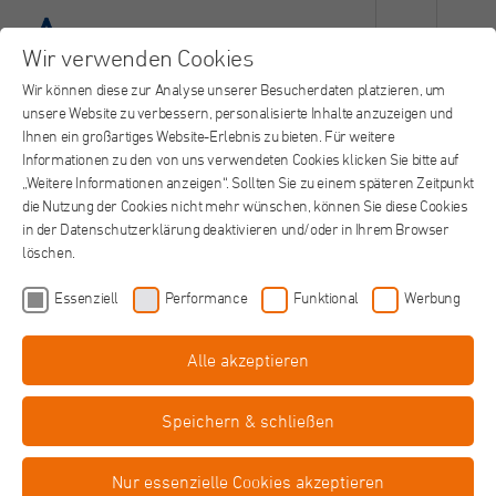
Wir verwenden Cookies
Wir können diese zur Analyse unserer Besucherdaten platzieren, um
unsere Website zu verbessern, personalisierte Inhalte anzuzeigen und
Ihnen ein großartiges Website-Erlebnis zu bieten. Für weitere
Informationen zu den von uns verwendeten Cookies klicken Sie bitte auf
„Weitere Informationen anzeigen“. Sollten Sie zu einem späteren Zeitpunkt
die Nutzung der Cookies nicht mehr wünschen, können Sie diese Cookies
in der Datenschutzerklärung deaktivieren und/oder in Ihrem Browser
löschen.
Essenziell
Performance
Funktional
Werbung
Alle akzeptieren
Facharzt (m/w/d) Anästhesiologie und
Intensivmedizin
Speichern & schließen
in Vollzeit
Johanna Etienne Krankenhaus, Neuss
Job teilen
Nur essenzielle Cookies akzeptieren