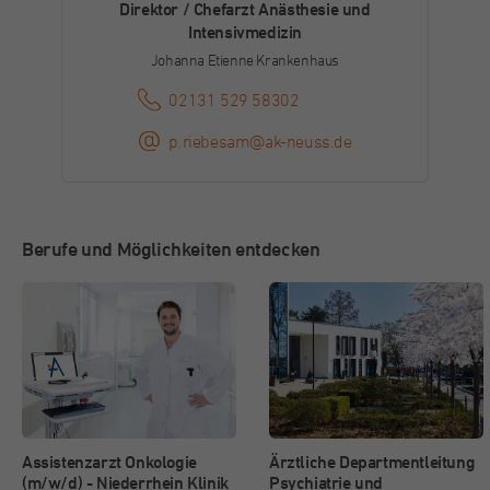
Direktor / Chefarzt Anästhesie und
Dieser Cookie wird von Facebook zu
Intensivmedizin
Zweck
Werbezwecken und für das Conversion-
Johanna Etienne Krankenhaus
Tracking verwendet.
02131 529 58302
Name
_gcl_au
p.riebesam@ak-neuss.de
Anbieter
Google
Laufzeit
3 Monate
Berufe und Möglichkeiten entdecken
Dieses Cookie wird von Google Adsense für
Zweck
Versuche mit websiteübergreifender Werbung
gesetzt.
Name
IDE
Anbieter
Double Click (Google)
Assistenzarzt Onkologie
Ärztliche Departmentleitung
(m/w/d) - Niederrhein Klinik
Psychiatrie und