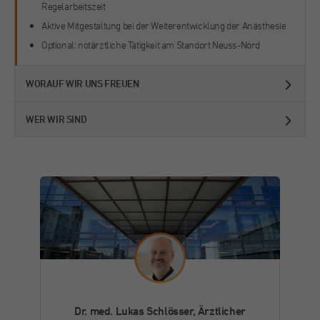
Regelarbeitszeit
im Chat.
Laufzeit
30 Minuten
Aktive Mitgestaltung bei der Weiterentwicklung der Anästhesie
Name
fr
Optional: notärztliche Tätigkeit am Standort Neuss-Nord
Kurzlebige Cookies, die zur vorübergehenden
Zweck
Speicherung von Daten für den Besuch
Anbieter
Facebook
verwendet werden.
WORAUF WIR UNS FREUEN
Laufzeit
3 Monate
WER WIR SIND
Von Facebook gesetztes Cookie. Die
gesammelten Informationen werden in ihren
Zweck
Werbeprodukten verwendet, zum Beispiel
Echtzeit-Gebote von Drittanbietern.
Name
_fbp
Anbieter
Facebook
Laufzeit
3 Monate
Dr. med. Lukas Schlösser, Ärztlicher