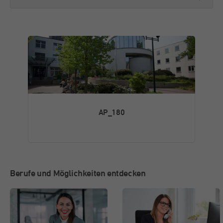
im Chat.
Laufzeit
30 Minuten
Name
fr
Kurzlebige Cookies, die zur vorübergehenden
Zweck
Speicherung von Daten für den Besuch
Anbieter
Facebook
verwendet werden.
Laufzeit
3 Monate
Von Facebook gesetztes Cookie. Die
gesammelten Informationen werden in ihren
AP_180
Zweck
Werbeprodukten verwendet, zum Beispiel
Echtzeit-Gebote von Drittanbietern.
Name
_fbp
Berufe und Möglichkeiten entdecken
Anbieter
Facebook
Laufzeit
3 Monate