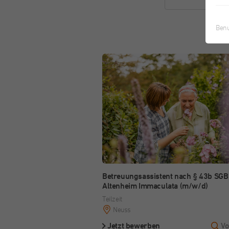
Es
Di
kö
Benu
P
Wi
sa
Fu
Wi
un
Betreuungsassistent nach § 43b SGB 
di
Altenheim Immaculata (m/w/d)
Teilzeit
Neuss
Jetzt bewerben
Vo