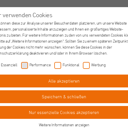
r verwenden Cookies
Jobs
Ausbildung
FSJ/BFD
St. Augustinus Gruppe
können diese zur Analyse unserer Besucherdaten platzieren, um unsere Website
essern, personalisierte Inhalte anzuzeigen und Ihnen ein großartiges Website-
bnis zu bieten. Für weitere Informationen zu den von uns verwendeten Cookies kl
bitte auf „Weitere Informationen anzeigen“. Sollten Sie zu einem späteren Zeitpunkt
zt den richtigen Job fin
ung der Cookies nicht mehr wünschen, können Sie diese Cookies in der
nschutzerklärung deaktivieren und/oder in Ihrem Browser löschen.
Essenziell
Performance
Funktional
Werbung
 Stellen schaffen, in denen persönliche Stärken ebenso geför
arkes Miteinander. Klingt gut? Das sind unsere aktuellen Stell
Alle akzeptieren
Speichern & schließen
Nur essenzielle Cookies akzeptieren
Weitere Informationen anzeigen
Arbeitszeit