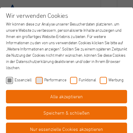
Wir verwenden Cookies
Wir können diese zur Analyse unserer Besucherdaten platzieren, um
18
unsere Website zu verbessern, personalisierte Inhalte anzuzeigen und
MAI
Ihnen ein großartiges Website-Erlebnis zu bieten. Für weitere
Informationen zu den von uns verwendeten Cookies klicken Sie bitte auf
„Weitere Informationen anzeigen“. Sollten Sie zu einem späteren Zeitpunkt
die Nutzung der Cookies nicht mehr wünschen, können Sie diese Cookies
in der Datenschutzerklärung deaktivieren und/oder in Ihrem Browser
löschen.
Essenziell
Performance
Funktional
Werbung
Alle akzeptieren
Campusmesse Düsseldorf
Die Campusmesse Düsseldorf ist die zentrale Job- und Karrieremesse
Speichern & schließen
der Heinrich-Heine-Universität Düsseldorf und der Indus­trie- und
Handelskammer zu Düsseldorf. Die auf dem Campus der HHU
stattfindende Messe hat sich zu einer der führenden Recruitingmessen
Nur essenzielle Cookies akzeptieren
für Studierende. Wir freuen uns auf euch!