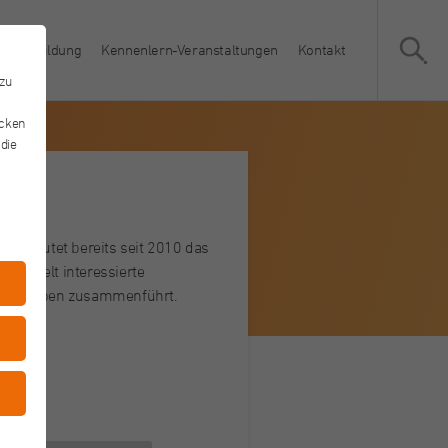
Weiterbildung
Kennenlern-Veranstaltungen
Kontakt
 zu
icken
 die
sen
en“ lautet bereits seit 2010 das
rufswelt interessierte
sbetrieben zusammenführt.
ersen