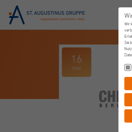
Wi
Wir 
verb
Erle
Sie 
Nutz
Date
16
MAI