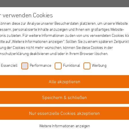
r verwenden Cookies
Jobs
Ausbildung
FSJ/BFD
St. Augustinus Gruppe
können diese zur Analyse unserer Besucherdaten platzieren, um unsere Website
essern, personalisierte Inhalte anzuzeigen und Ihnen ein großartiges Website-
bnis zu bieten. Für weitere Informationen zu den von uns verwendeten Cookies kl
bitte auf „Weitere Informationen anzeigen“. Sollten Sie zu einem späteren Zeitpunkt
ung der Cookies nicht mehr wünschen, können Sie diese Cookies in der
nschutzerklärung deaktivieren und/oder in Ihrem Browser löschen.
Check In Day Vier
Essenziell
Performance
Funktional
Werbung
„Unternehmen öffnen ihre Tür
Motto unter dem CHECK IN Be
Alle akzeptieren
Jugendliche mit Ausbildung
10:30 - 15:00
Speichern & schließen
Berufkolleg
Heesstraße 95, 41751 Vi
Nur essenzielle Cookies akzeptieren
Weitere Informationen anzeigen