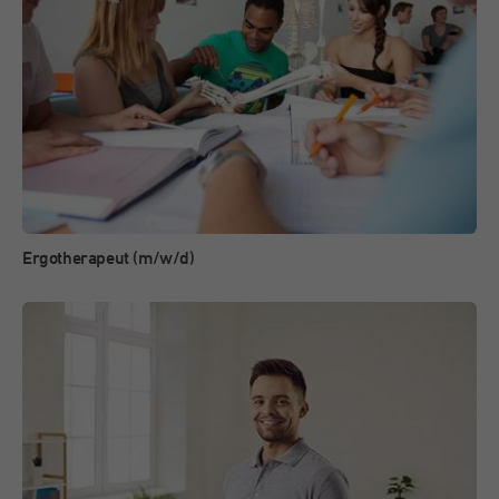
Dieser Cookie wird von Facebook zu
Zweck
Werbezwecken und für das Conversion-
Tracking verwendet.
Name
_gcl_au
Anbieter
Google
Laufzeit
3 Monate
Ergotherapeut (m/w/d)
Dieses Cookie wird von Google Adsense für
Zweck
Versuche mit websiteübergreifender Werbung
gesetzt.
Name
IDE
Anbieter
Double Click (Google)