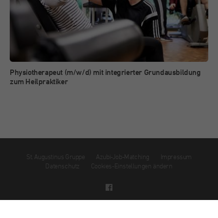
Physiotherapeut (m/w/d) mit integrierter Grundausbildung
zum Heilpraktiker
St. Augustinus Gruppe
Azubi-Job-Matching
Impressum
Datenschutz
Cookies-Einstellungen ändern